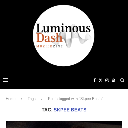
Home
Tags
Posts tagged with "Skpee Beats"
TAG:
SKPEE BEATS