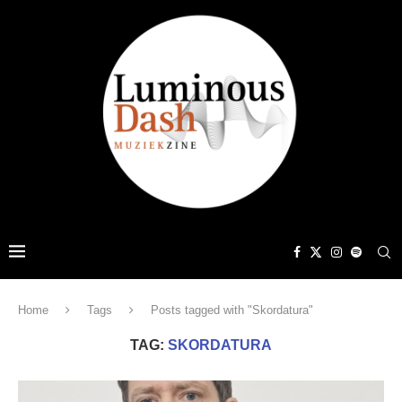
Home
Tags
Posts tagged with "Skordatura"
TAG:
SKORDATURA