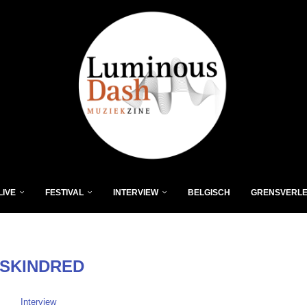
LIVE
FESTIVAL
INTERVIEW
BELGISCH
GRENSVERL
SKINDRED
Interview