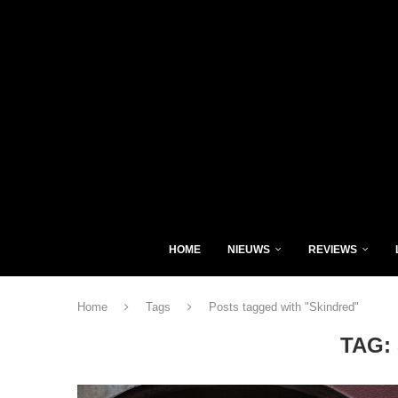
HOME
NIEUWS
REVIEWS
Home
Tags
Posts tagged with "Skindred"
TAG: