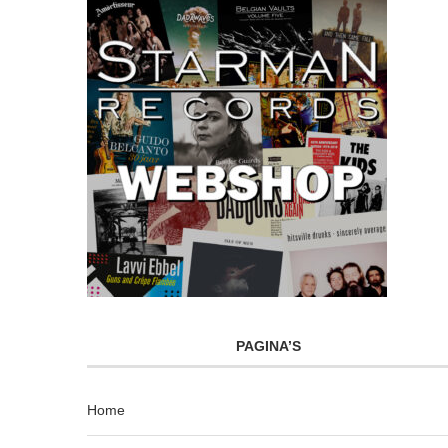
PAGINA’S
Home