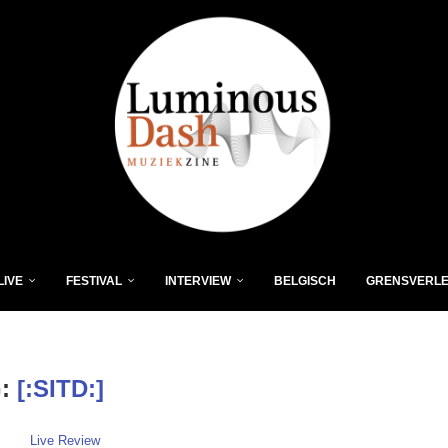
LIVE
FESTIVAL
INTERVIEW
BELGISCH
GRENSVERL
G:
[:SITD:]
Live Review