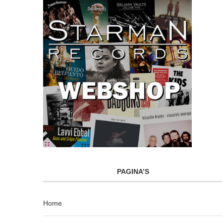
PAGINA’S
Home