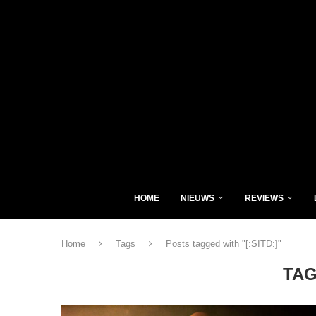
HOME
NIEUWS
REVIEWS
Home
Tags
Posts tagged with "[:SITD:]"
TA