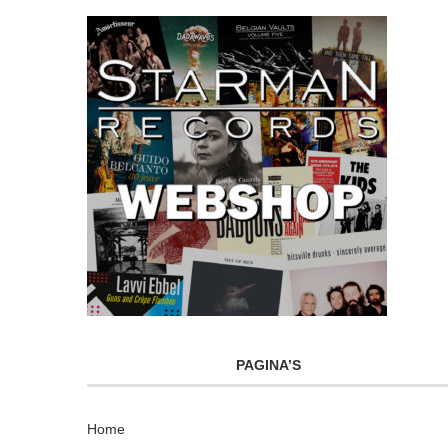
PAGINA’S
Home