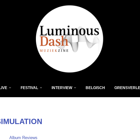
LIVE
FESTIVAL
INTERVIEW
BELGISCH
GRENSVERL
SIMULATION
Album Reviews