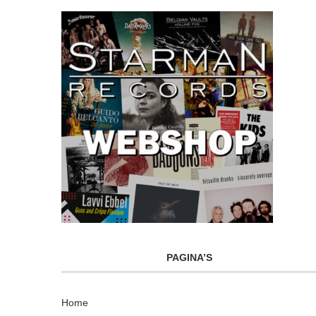
PAGINA’S
Home