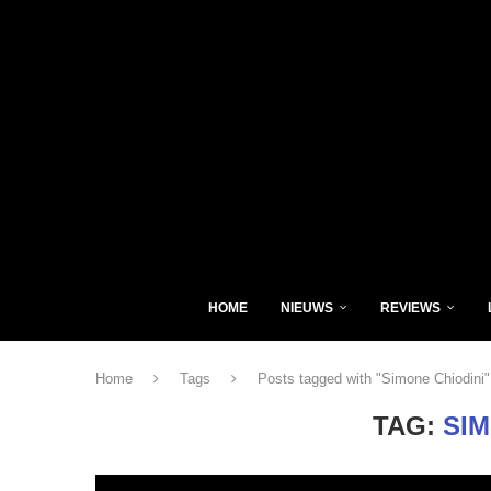
HOME
NIEUWS
REVIEWS
Home
Tags
Posts tagged with "Simone Chiodini"
TAG:
SIM