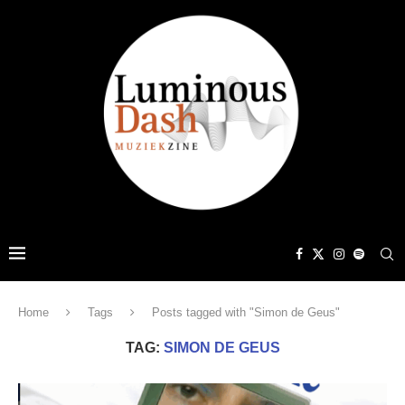
Home
Tags
Posts tagged with "Simon de Geus"
TAG:
SIMON DE GEUS