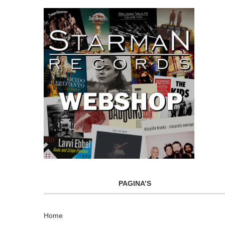
PAGINA’S
Home