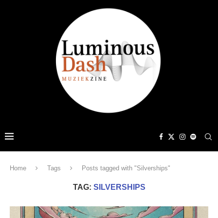
Home
Tags
Posts tagged with "Silverships"
TAG:
SILVERSHIPS