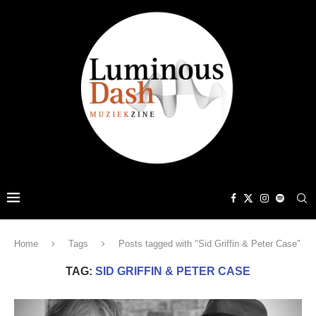
Home
Tags
Posts tagged with "Sid Griffin & Peter Case"
TAG:
SID GRIFFIN & PETER CASE