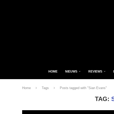
HOME
NIEUWS
REVIEWS
Home
Tags
Posts tagged with "Sian Evans"
TAG: