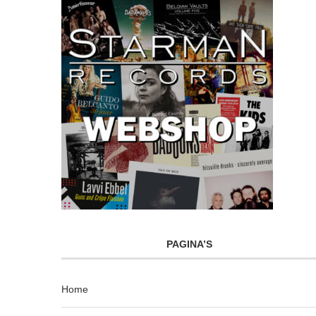
PAGINA’S
Home