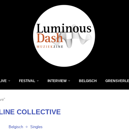
LIVE
FESTIVAL
INTERVIEW
BELGISCH
GRENSVERL
ive"
LINE COLLECTIVE
Belgisch
Singles