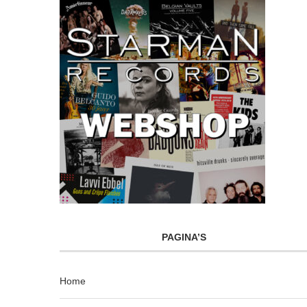
PAGINA’S
Home