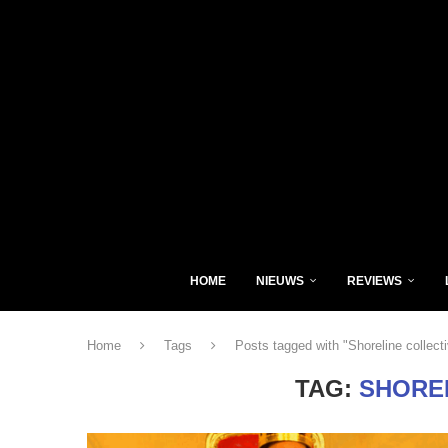
HOME
NIEUWS
REVIEWS
Home
Tags
Posts tagged with "Shoreline collect
TAG:
SHORE