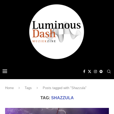
Home
Tags
Posts tagged with "Shazzula"
TAG:
SHAZZULA