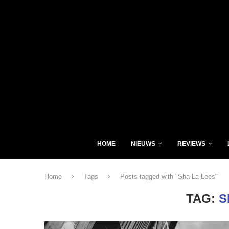
HOME
NIEUWS
REVIEWS
Home
Tags
Posts tagged with "Sha-La-Lees"
TAG:
S