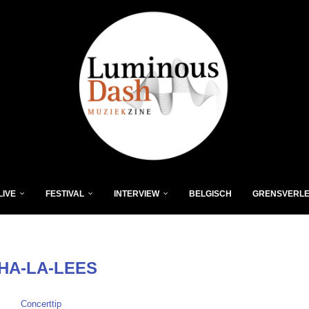
LIVE
FESTIVAL
INTERVIEW
BELGISCH
GRENSVERL
HA-LA-LEES
Concerttip