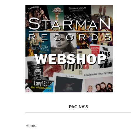
PAGINA’S
Home