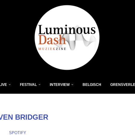
LIVE
FESTIVAL
INTERVIEW
BELGISCH
GRENSVERL
VEN BRIDGER
SPOTIFY