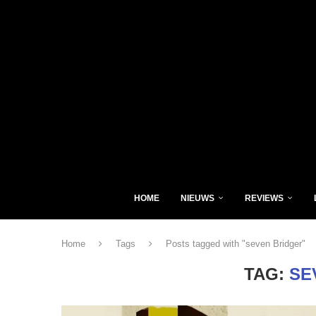
HOME
NIEUWS
REVIEWS
Home
Tags
Posts tagged with "seven Bridger"
TAG:
SE