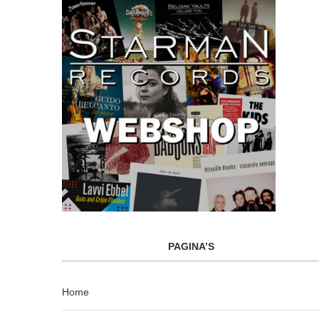
PAGINA’S
Home