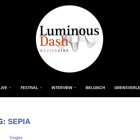
LIVE
FESTIVAL
INTERVIEW
BELGISCH
GRENSVERL
G:
SEPIA
Singles