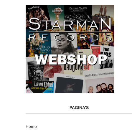
PAGINA’S
Home