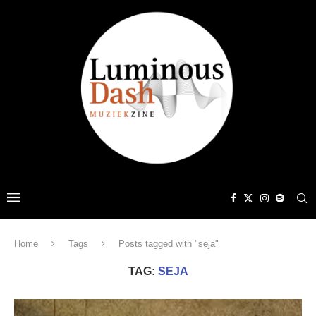
Home
Tags
Posts tagged with "seja"
TAG:
SEJA