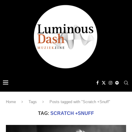
Home
Tags
Posts tagged with "Scratch +Snuff"
TAG:
SCRATCH +SNUFF