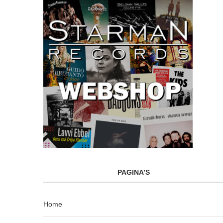
PAGINA’S
Home