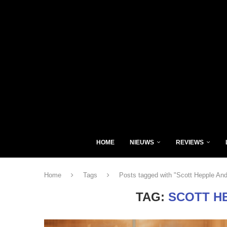
HOME
NIEUWS
REVIEWS
Home
Tags
Posts tagged with "Scott Hepple An
TAG:
SCOTT H