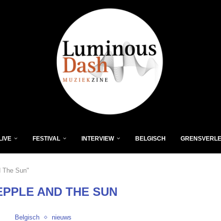
LIVE
FESTIVAL
INTERVIEW
BELGISCH
GRENSVERL
d The Sun"
EPPLE AND THE SUN
Belgisch
nieuws