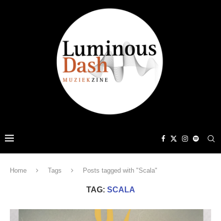
Home
Tags
Posts tagged with "Scala"
TAG:
SCALA