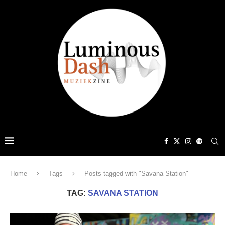
Home
Tags
Posts tagged with "Savana Station"
TAG:
SAVANA STATION