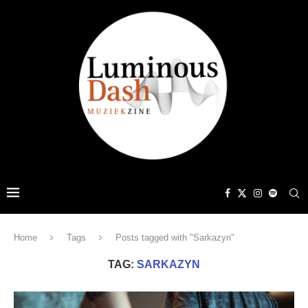
Home
Tags
Posts tagged with "Sarkazyn"
TAG:
SARKAZYN