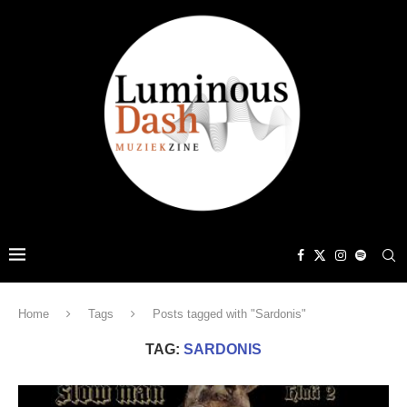
Home
Tags
Posts tagged with "Sardonis"
TAG:
SARDONIS