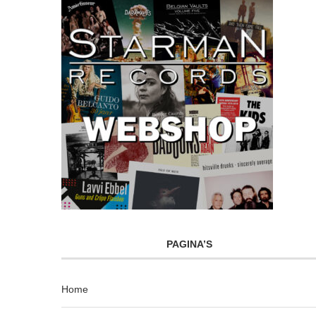
PAGINA’S
Home