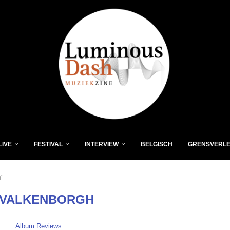
LIVE
FESTIVAL
INTERVIEW
BELGISCH
GRENSVERL
h"
 VALKENBORGH
Album Reviews