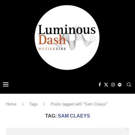
Home
Tags
Posts tagged with "Sam Claeys"
TAG:
SAM CLAEYS