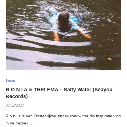
Singles
R O N I A & THELEMA – Salty Water (Seayou
Records)
08/12/2024
R o n i a is een Oostenrijkse singer-songwriter die inspiratie vind
in de muziek …