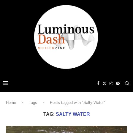
Home
Tags
Posts tagged with "Salty Water"
TAG:
SALTY WATER