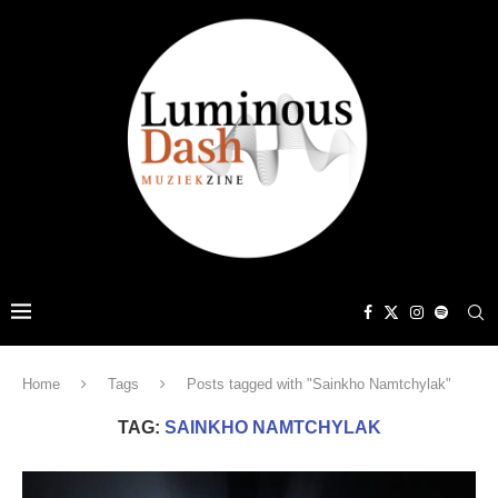
Home
Tags
Posts tagged with "Sainkho Namtchylak"
TAG:
SAINKHO NAMTCHYLAK