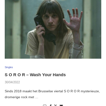
Singles
S O R O R – Wash Your Hands
30/04/2022
Sinds 2018 maakt het Brusselse viertal S O R O R mysterieuze,
dromerige rock met …