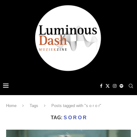
Home
Tags
Posts tagged with "s o r o r"
TAG:
S O R O R