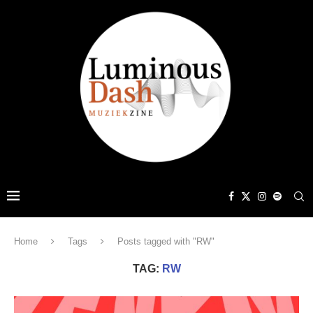
Home
Tags
Posts tagged with "RW"
TAG:
RW