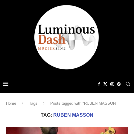
Home
Tags
Posts tagged with "RUBEN MASSON"
TAG:
RUBEN MASSON