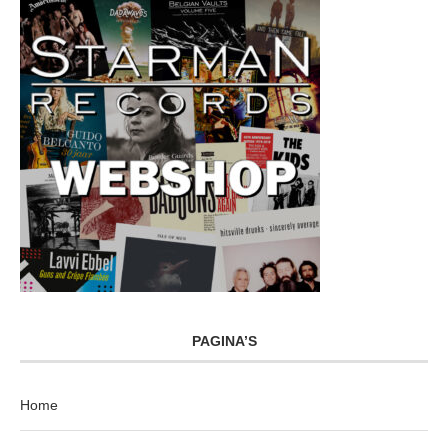
PAGINA’S
Home