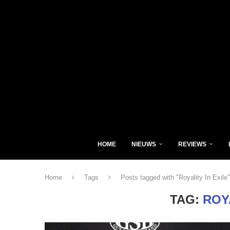
HOME
NIEUWS
REVIEWS
Home
Tags
Posts tagged with "Royality In Exile"
TAG:
ROY