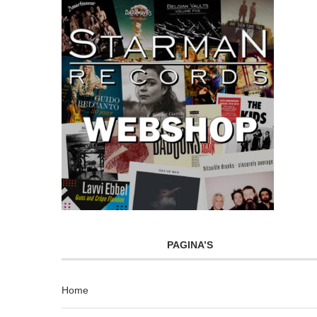
PAGINA’S
Home