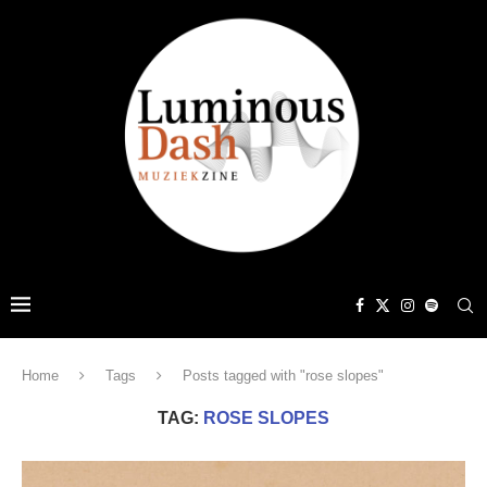
Home
Tags
Posts tagged with "rose slopes"
TAG:
ROSE SLOPES