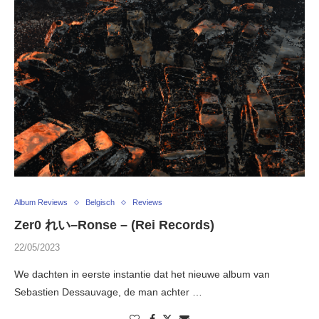
Album Reviews
Belgisch
Reviews
Zer0 れい–Ronse – (Rei Records)
22/05/2023
We dachten in eerste instantie dat het nieuwe album van
Sebastien Dessauvage, de man achter …