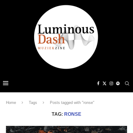
Home
Tags
Posts tagged with "ronse"
TAG:
RONSE