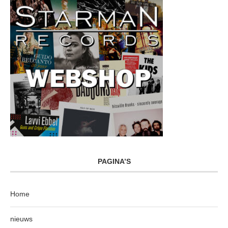
PAGINA’S
Home
nieuws