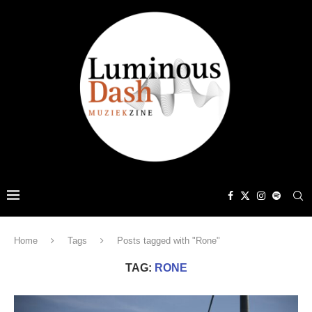
Home
Tags
Posts tagged with "Rone"
TAG:
RONE