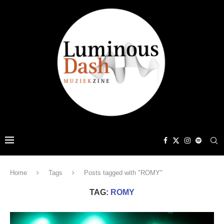
Home
Tags
Posts tagged with "ROMY"
TAG:
ROMY