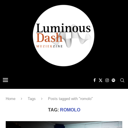
Home
Tags
Posts tagged with "romolo"
TAG:
ROMOLO