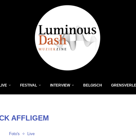
LIVE
FESTIVAL
INTERVIEW
BELGISCH
GRENSVERL
CK AFFLIGEM
Foto's
Live