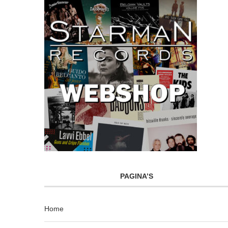
PAGINA’S
Home