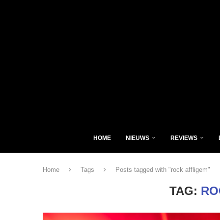
HOME
NIEUWS
REVIEWS
Home
Tags
Posts tagged with "rock affligem"
TAG:
RO