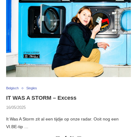
Belgisch
Singles
IT WAS A STORM – Excess
16/05/2025
It Was A Storm zit al een tijdje op onze radar. Ooit nog een
VI.BE-tip …