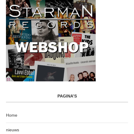
PAGINA’S
Home
nieuws