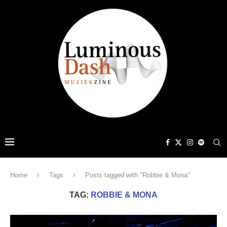
Home
Tags
Posts tagged with "Robbie & Mona"
TAG:
ROBBIE & MONA