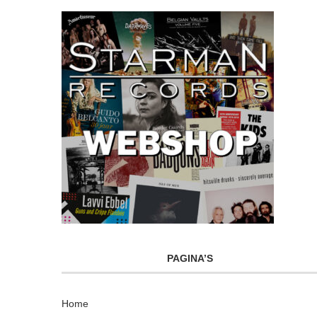
PAGINA’S
Home