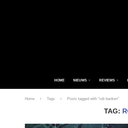
HOME
NIEUWS
REVIEWS
Home
Tags
Posts tagged with "rob banken"
TAG:
R