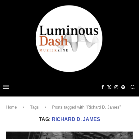
Home
Tags
Posts tagged with "Richard D. James"
TAG:
RICHARD D. JAMES