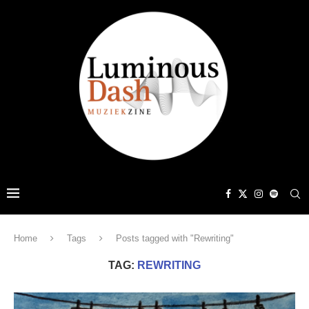
Home
Tags
Posts tagged with "Rewriting"
TAG:
REWRITING