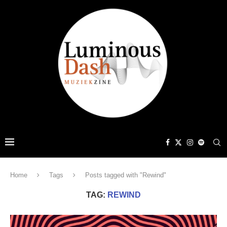
Home
Tags
Posts tagged with "Rewind"
TAG:
REWIND