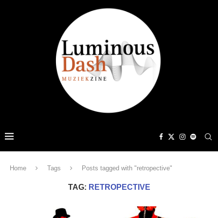
Home
Tags
Posts tagged with "retropective"
TAG:
RETROPECTIVE