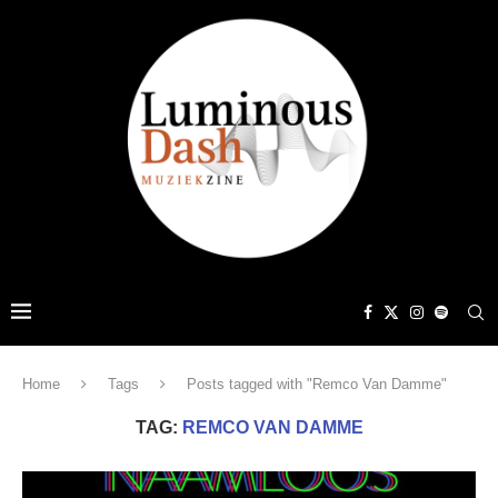
Home
Tags
Posts tagged with "Remco Van Damme"
TAG:
REMCO VAN DAMME