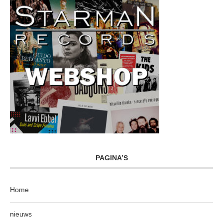
PAGINA’S
Home
nieuws