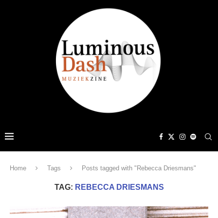
Home
Tags
Posts tagged with "Rebecca Driesmans"
TAG:
REBECCA DRIESMANS