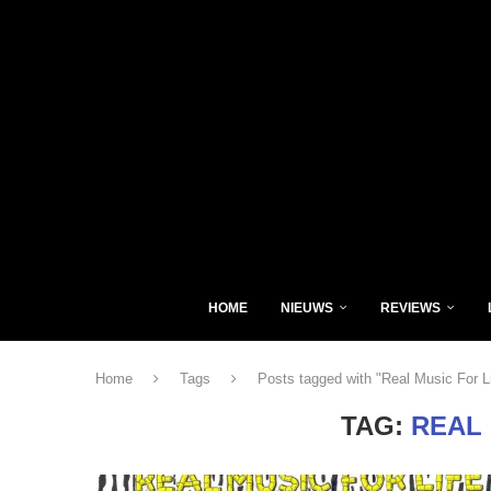
HOME
NIEUWS
REVIEWS
Home
Tags
Posts tagged with "Real Music For L
TAG:
REAL 