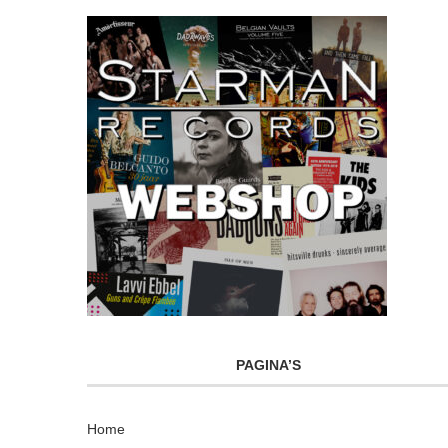
PAGINA’S
Home