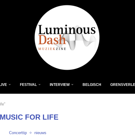
LIVE
FESTIVAL
INTERVIEW
BELGISCH
GRENSVERL
ife"
MUSIC FOR LIFE
Concerttip
nieuws