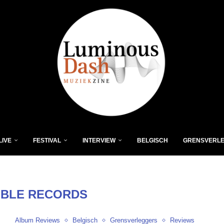
LIVE
FESTIVAL
INTERVIEW
BELGISCH
GRENSVERL
"
BLE RECORDS
Album Reviews
Belgisch
Grensverleggers
Reviews