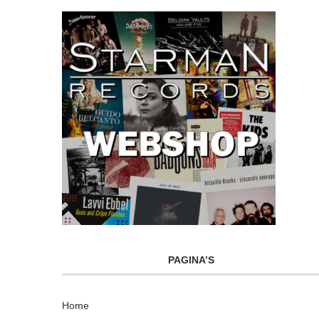
PAGINA’S
Home