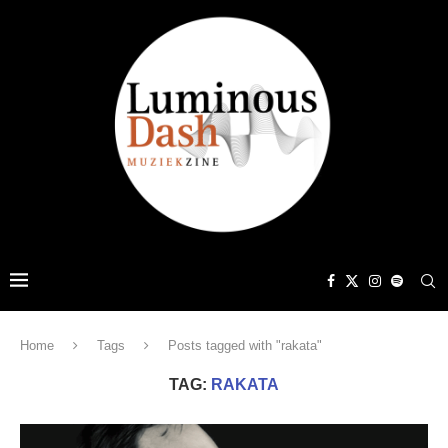
Home
Tags
Posts tagged with "rakata"
TAG:
RAKATA