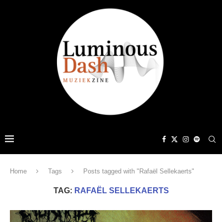
Home
Tags
Posts tagged with "Rafaël Sellekaerts"
TAG:
RAFAËL SELLEKAERTS